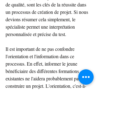
de qualité, sont les clés de la réussite dans 
un processus de création de projet. Si nous 
devions résumer cela simplement, le 
spécialiste permet une interprétation 
personnalisée et précise du test.
Il est important de ne pas confondre 
l'orientation et l'information dans ce 
processus. En effet, informer le jeune 
bénéficiaire des différentes formations 
existantes ne l'aidera probablement pas à 
construire un projet. L'orientation, c'est-à-
dire le processus allant du constat avec des 
résultats de test scientifique comme le PAPP 
à l'interprétation et la discussion, constitue 
un véritable processus d'orientation avec à la 
clé la création d'un projet que le bénéficiaire 
n'avait probablement pas avant le processus. 
Ce type de processus est souvent pratiqué 